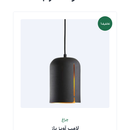
تخفیف!
چراغ
لامپ آویز باز