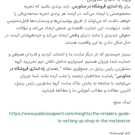
برای
راه اندازی فروشگاه در متاورس
، باید برندی باشید که تجربه
مخصوصش را ایجاد می‌کند. در آینده، هر برندی تجربه سه‌بعدی‌اش را
خواهد داشت که می‌تواند از طریق پوشیدنی‌ها و وب‌سایت‌ها قابل‌دسترسی
باشد. درنهایت، این تجارب، اقتصادی جمعی ایجاد می‌کند و سؤالات
حقوقی جدیدی را مانند دنیای واقعی ایجاد می‌کند و خرده‌فروشان آینده، در
حال شکل دادن به این واقعیت هستند.
بسیار خرسندیم که بار دیگر سایت ما را انتخاب کردید و قدردان همراهی و
حمایت شما عزیزان هستیم. امیدواریم حاصل تلاش تیم تحریریه گروه
مشاورین پارس ریتیل در جمع‌آوری مقاله ” راهنمای
راه اندازی فروشگاه در
متاورس
” رضایت مخاطبان ارجمند را جلب کرده باشد. شما عزیزان
می‌توانید با مراجعه به بخش بلاگ سایت گروه مشاورین پارس ریتیل،
آخرین مقالات و مطالب آموزشی ما را مطالعه فرمایید.
لینک منبع:
https://www.publicissapient.com/insights/the-retailers-guide-
to-setting-up-shop-in-the-metaverse
نام نویسنده: