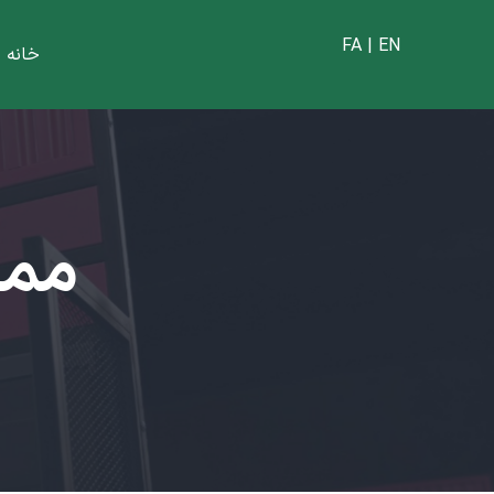
FA | EN
خانه
|
ممی