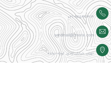
تلفن تماس
۰۲۱-۹۶۵۴۷۴۱۴
آدرس ایمیل
sendmail@creote.com
آدرس
تهران. خیابان آزادی. کوچه دوازده