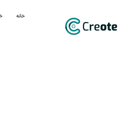
خانه
خ